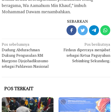
beragama, Wa Aamahum Min Khauf,” imbuh
Mohammad Dawam menambahkan.
SEBARKAN
Navigasi
Pos sebelumnya
Pos berikutnya
pos
Dudung Abdurachman
Firdaus dipercaya menjabat
Dukung Pengusulan RM
sebagai Ketua Paguyuban
Margono Djojohadikusumo
Sebimbing Sekundang.
sebagai Pahlawan Nasional
POS TERKAIT