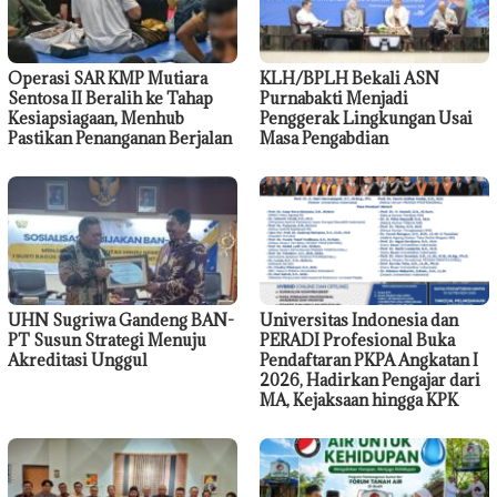
Operasi SAR KMP Mutiara
KLH/BPLH Bekali ASN
Sentosa II Beralih ke Tahap
Purnabakti Menjadi
Kesiapsiagaan, Menhub
Penggerak Lingkungan Usai
Pastikan Penanganan Berjalan
Masa Pengabdian
UHN Sugriwa Gandeng BAN-
Universitas Indonesia dan
PT Susun Strategi Menuju
PERADI Profesional Buka
Akreditasi Unggul
Pendaftaran PKPA Angkatan I
2026, Hadirkan Pengajar dari
MA, Kejaksaan hingga KPK