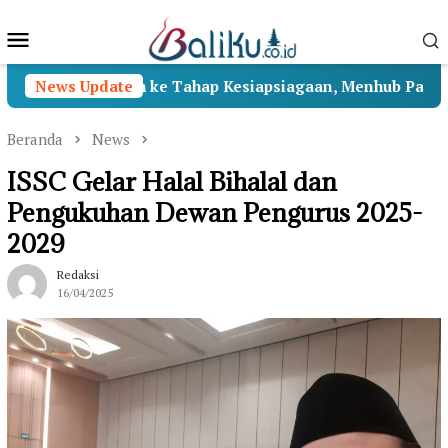
Loncat
Menu
ke
konten
Mobile
II Beralih ke Tahap Kesiapsiagaan, Menhub Pastikan Pena
News Update
Beranda
News
ISSC Gelar Halal Bihalal dan
Pengukuhan Dewan Pengurus 2025-
2029
Redaksi
16/04/2025