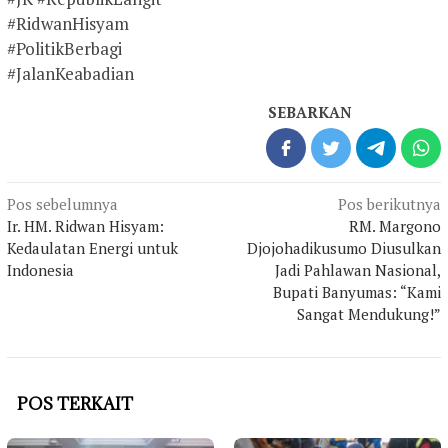
#RidwanHisyam
#PolitikBerbagi
#JalanKeabadian
SEBARKAN
Navigasi
Pos sebelumnya
Pos berikutnya
pos
Ir. HM. Ridwan Hisyam:
RM. Margono
Kedaulatan Energi untuk
Djojohadikusumo Diusulkan
Indonesia
Jadi Pahlawan Nasional,
Bupati Banyumas: “Kami
Sangat Mendukung!”
POS TERKAIT