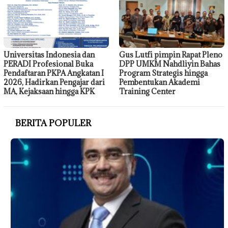
Universitas Indonesia dan
Gus Lutfi pimpin Rapat Pleno
PERADI Profesional Buka
DPP UMKM Nahdliyin Bahas
Pendaftaran PKPA Angkatan I
Program Strategis hingga
2026, Hadirkan Pengajar dari
Pembentukan Akademi
MA, Kejaksaan hingga KPK
Training Center
BERITA POPULER