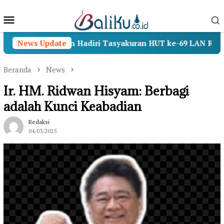
Loncat
Menu
ke
konten
Mobile
, Wamenhan Hadiri Tasyakuran HUT ke-69 LAN RI
News Update
Op
Beranda
News
Ir. HM. Ridwan Hisyam: Berbagi
adalah Kunci Keabadian
Redaksi
04/03/2025