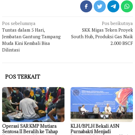
Navigasi
Pos sebelumnya
Pos berikutnya
pos
Tuntas dalam 5 Hari,
SKK Migas Teken Proyek
Jembatan Gantung Tampang
South Hub, Produksi Gas Naik
Muda Kini Kembali Bisa
2.000 BSCF
Dilintasi
POS TERKAIT
Operasi SAR KMP Mutiara
KLH/BPLH Bekali ASN
Sentosa II Beralih ke Tahap
Purnabakti Menjadi