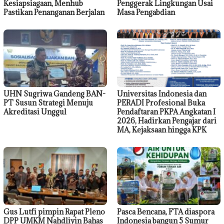
Kesiapsiagaan, Menhub
Penggerak Lingkungan Usai
Pastikan Penanganan Berjalan
Masa Pengabdian
UHN Sugriwa Gandeng BAN-
Universitas Indonesia dan
PT Susun Strategi Menuju
PERADI Profesional Buka
Akreditasi Unggul
Pendaftaran PKPA Angkatan I
2026, Hadirkan Pengajar dari
MA, Kejaksaan hingga KPK
Gus Lutfi pimpin Rapat Pleno
Pasca Bencana, FTA diaspora
DPP UMKM Nahdliyin Bahas
Indonesia bangun 5 Sumur