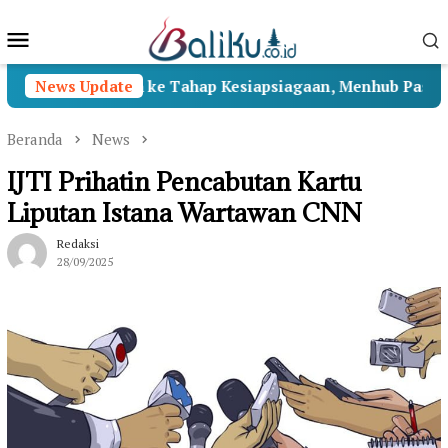
Loncat
Menu
ke
konten
Mobile
a II Beralih ke Tahap Kesiapsiagaan, Menhub Pastikan Pe
News Update
Beranda
News
IJTI Prihatin Pencabutan Kartu
Liputan Istana Wartawan CNN
Redaksi
28/09/2025