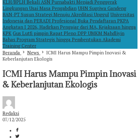
KLH/BPLH Bekali ASN Purnabakti Menjadi Penggerak
Lingkungan Usai Masa Pengabdian
UHN Sugriwa Gandeng
BAN-PT Susun Strategi Menuju Akreditasi Unggul
Universitas
Indonesia dan PERADI Profesional Buka Pendaftaran PKPA
Angkatan I 2026, Hadirkan Pengajar dari MA, Kejaksaan hingga
KPK
Gus Lutfi pimpin Rapat Pleno DPP UMKM Nahdliyin
Bahas Program Strategis hingga Pembentukan Akademi
Training Center
Beranda
News
ICMI Harus Mampu Pimpin Inovasi &
Keberlanjutan Ekologis
ICMI Harus Mampu Pimpin Inovasi
& Keberlanjutan Ekologis
Redaksi
07/12/2025