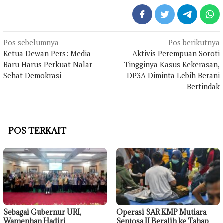
Navigasi
Pos sebelumnya
Pos berikutnya
pos
Ketua Dewan Pers: Media
Aktivis Perempuan Soroti
Baru Harus Perkuat Nalar
Tingginya Kasus Kekerasan,
Sehat Demokrasi
DP3A Diminta Lebih Berani
Bertindak
POS TERKAIT
Sebagai Gubernur URI,
Operasi SAR KMP Mutiara
Wamenhan Hadiri
Sentosa II Beralih ke Tahap