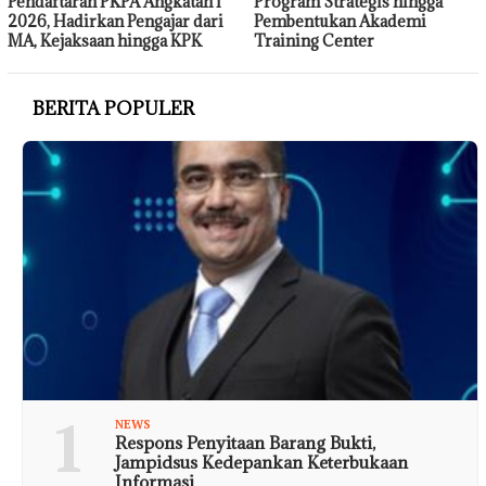
Pendaftaran PKPA Angkatan I
Program Strategis hingga
2026, Hadirkan Pengajar dari
Pembentukan Akademi
MA, Kejaksaan hingga KPK
Training Center
BERITA POPULER
1
NEWS
Respons Penyitaan Barang Bukti,
Jampidsus Kedepankan Keterbukaan
Informasi