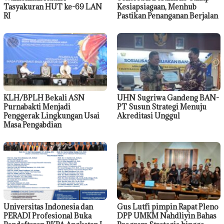
Tasyakuran HUT ke-69 LAN
Kesiapsiagaan, Menhub
RI
Pastikan Penanganan Berjalan
KLH/BPLH Bekali ASN
UHN Sugriwa Gandeng BAN-
Purnabakti Menjadi
PT Susun Strategi Menuju
Penggerak Lingkungan Usai
Akreditasi Unggul
Masa Pengabdian
Universitas Indonesia dan
Gus Lutfi pimpin Rapat Pleno
PERADI Profesional Buka
DPP UMKM Nahdliyin Bahas