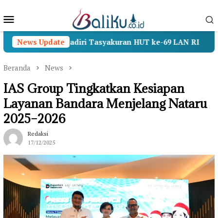
Loncat
Menu
ke
konten
Mobile
enhan Hadiri Tasyakuran HUT ke-69 LAN RI
News Update
Operasi
Beranda
News
IAS Group Tingkatkan Kesiapan
Layanan Bandara Menjelang Nataru
2025–2026
Redaksi
17/12/2025