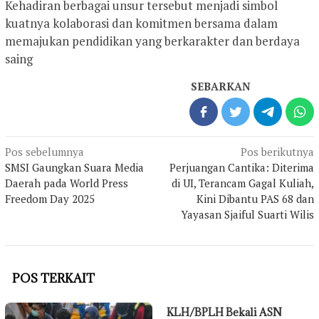
Kehadiran berbagai unsur tersebut menjadi simbol
kuatnya kolaborasi dan komitmen bersama dalam
memajukan pendidikan yang berkarakter dan berdaya
saing
SEBARKAN
Navigasi
Pos sebelumnya
Pos berikutnya
pos
SMSI Gaungkan Suara Media
Perjuangan Cantika: Diterima
Daerah pada World Press
di UI, Terancam Gagal Kuliah,
Freedom Day 2025
Kini Dibantu PAS 68 dan
Yayasan Sjaiful Suarti Wilis
POS TERKAIT
KLH/BPLH Bekali ASN