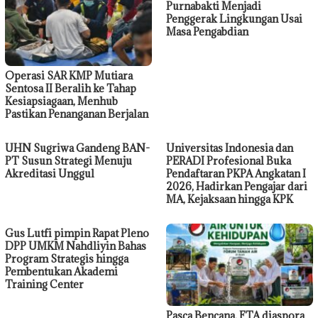
Purnabakti Menjadi
Penggerak Lingkungan Usai
Masa Pengabdian
Operasi SAR KMP Mutiara
Sentosa II Beralih ke Tahap
Kesiapsiagaan, Menhub
Pastikan Penanganan Berjalan
UHN Sugriwa Gandeng BAN-
Universitas Indonesia dan
PT Susun Strategi Menuju
PERADI Profesional Buka
Akreditasi Unggul
Pendaftaran PKPA Angkatan I
2026, Hadirkan Pengajar dari
MA, Kejaksaan hingga KPK
Gus Lutfi pimpin Rapat Pleno
DPP UMKM Nahdliyin Bahas
Program Strategis hingga
Pembentukan Akademi
Training Center
Pasca Bencana, FTA diaspora