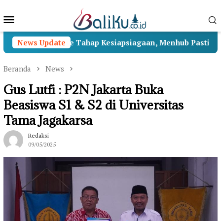
Loncat
Menu
ke
konten
Mobile
 II Beralih ke Tahap Kesiapsiagaan, Menhub Pastikan Pena
News Update
Beranda
News
Gus Lutfi : P2N Jakarta Buka
Beasiswa S1 & S2 di Universitas
Tama Jagakarsa
Redaksi
09/05/2025