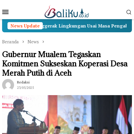
Loncat
Menu
ke
konten
Mobile
njadi Penggerak Lingkungan Usai Masa Pengabdian
News Update
Beranda
News
Gubernur Mualem Tegaskan
Komitmen Sukseskan Koperasi Desa
Merah Putih di Aceh
Redaksi
23/05/2025