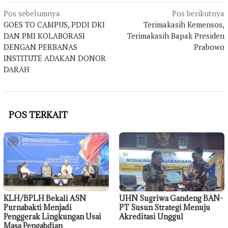
Navigasi
Pos sebelumnya
Pos berikutnya
pos
GOES TO CAMPUS, PDDI DKI
Terimakasih Kemensos,
DAN PMI KOLABORASI
Terimakasih Bapak Presiden
DENGAN PERBANAS
Prabowo
INSTITUTE ADAKAN DONOR
DARAH
POS TERKAIT
KLH/BPLH Bekali ASN
UHN Sugriwa Gandeng BAN-
Purnabakti Menjadi
PT Susun Strategi Menuju
Penggerak Lingkungan Usai
Akreditasi Unggul
Masa Pengabdian