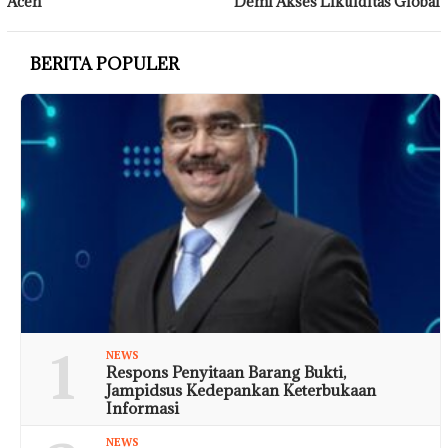
Aceh
Demi Akses Likuiditas Global
BERITA POPULER
1
NEWS
Respons Penyitaan Barang Bukti,
Jampidsus Kedepankan Keterbukaan
Informasi
NEWS