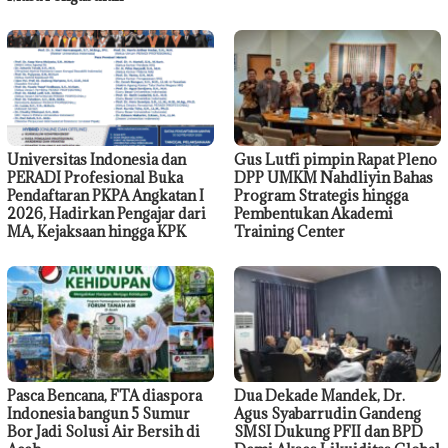
Universitas Indonesia dan
Gus Lutfi pimpin Rapat Pleno
PERADI Profesional Buka
DPP UMKM Nahdliyin Bahas
Pendaftaran PKPA Angkatan I
Program Strategis hingga
2026, Hadirkan Pengajar dari
Pembentukan Akademi
MA, Kejaksaan hingga KPK
Training Center
Pasca Bencana, FTA diaspora
Dua Dekade Mandek, Dr.
Indonesia bangun 5 Sumur
Agus Syabarrudin Gandeng
Bor Jadi Solusi Air Bersih di
SMSI Dukung PFII dan BPD