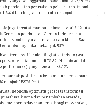
Group yang diselenggarakan pada Rabu (21/5/2025)
telah pendapatan perusahaan pelat merah itu pada
ik 1,6% dibanding tahun lalu atau menjadi
nesia juga tercatat mampu melayani total 5,12 juta
k. Kenaikan pendapatan Garuda Indonesia itu
but fokus pada layanan umrah secara khusus. Saat
ter tumbuh signifikan sebanyak 93%.
kan tren positif adalah tingkat keterisian (seat
 persentase atau menjadi 78,8%. Hal lain adalah
me performance) yang mencapai 88,1%.
i berdampak positif pada kemampuan perusahaan
% menjadi US$75,9 juta.
ruda Indonesia optimistis proses transformasi
optimalisasi kinerja dan penambahan armada,
bisa memberi pelayanan terbaik bagi masyarakat,