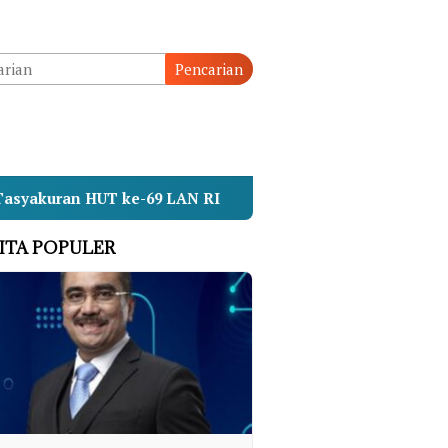
Pencarian
T ke-69 LAN RI
Operasi SAR KMP Mutiara Sentosa I
ITA POPULER