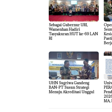
Sebagai Gubernur URI,
Oper
Wamenhan Hadiri
Sent
Tasyakuran HUT ke-69 LAN
Kesi
RI
Past
Berj
UHN Sugriwa Gandeng
Univ
BAN-PT Susun Strategi
PERA
Menuju Akreditasi Unggul
Pend
2026
MA, 