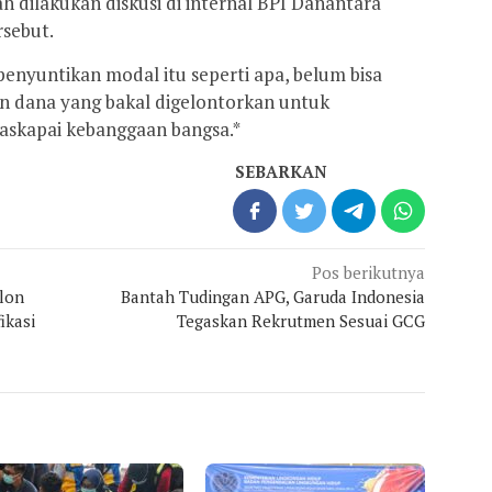
 dilakukan diskusi di internal BPI Danantara
rsebut.
 penyuntikan modal itu seperti apa, belum bisa
an dana yang bakal digelontorkan untuk
skapai kebanggaan bangsa.*
SEBARKAN
Pos berikutnya
alon
Bantah Tudingan APG, Garuda Indonesia
ikasi
Tegaskan Rekrutmen Sesuai GCG