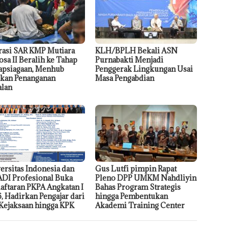
asi SAR KMP Mutiara
KLH/BPLH Bekali ASN
osa II Beralih ke Tahap
Purnabakti Menjadi
apsiagaan, Menhub
Penggerak Lingkungan Usai
ikan Penanganan
Masa Pengabdian
alan
ersitas Indonesia dan
Gus Lutfi pimpin Rapat
DI Profesional Buka
Pleno DPP UMKM Nahdliyin
aftaran PKPA Angkatan I
Bahas Program Strategis
, Hadirkan Pengajar dari
hingga Pembentukan
Kejaksaan hingga KPK
Akademi Training Center