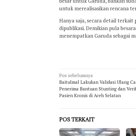
besar untuk Garuda, bahkan sudah
untuk merealisasikan rencana te
Hanya saja, secara detail terkait
dipublikasi. Demikian pula besar
menempatkan Garuda sebagai ma
Navigasi
Pos sebelumnya
pos
Baitulmal Lakukan Validasi Ulang C
Penerima Bantuan Stunting dan Verif
Pasien Kronis di Aceh Selatan
POS TERKAIT