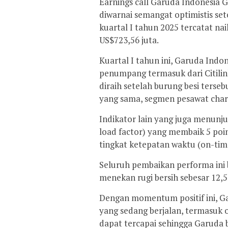
Earnings call Garuda Indonesia 
diwarnai semangat optimistis se
kuartal I tahun 2025 tercatat na
US$723,56 juta.
Kuartal I tahun ini, Garuda Indo
penumpang termasuk dari Citilin
diraih setelah burung besi terse
yang sama, segmen pesawat char
Indikator lain yang juga menunjuk
load factor) yang membaik 5 poin
tingkat ketepatan waktu (on-ti
Seluruh pembaikan performa in
menekan rugi bersih sebesar 12,5
Dengan momentum positif ini, Ga
yang sedang berjalan, termasuk 
dapat tercapai sehingga Garuda 