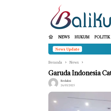
Loncat
ke
konten
NEWS
HUKUM
POLITIK
News Update
Beranda
News
Garuda Indonesia Ca
Redaksi
26/05/2025