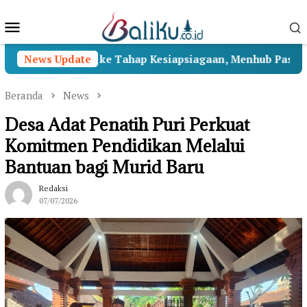
Loncat
Menu
ke
konten
Mobile
II Beralih ke Tahap Kesiapsiagaan, Menhub Pastikan Penan
News Update
Beranda
News
Desa Adat Penatih Puri Perkuat
Komitmen Pendidikan Melalui
Bantuan bagi Murid Baru
Redaksi
07/07/2026