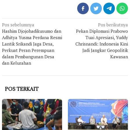
Navigasi
Pos sebelumnya
Pos berikutnya
pos
Hashim Djojohadikusumo dan
Pekan Diplomasi Prabowo
Adhitya Yusma Perdana Resmi
Tuai Apresiasi, Yuddy
Lantik Srikandi Jaga Desa,
Chrisnandi: Indonesia Kini
Perkuat Peran Perempuan
Jadi Jangkar Geopolitik
dalam Pembangunan Desa
Kawasan
dan Kelurahan
POS TERKAIT