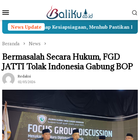
Loncat
Menu
ke
konten
Mobile
alih ke Tahap Kesiapsiagaan, Menhub Pastikan Penanganan 
News Update
Beranda
News
Bermasalah Secara Hukum, FGD
JATTI Tolak Indonesia Gabung BOP
Redaksi
02/03/2026