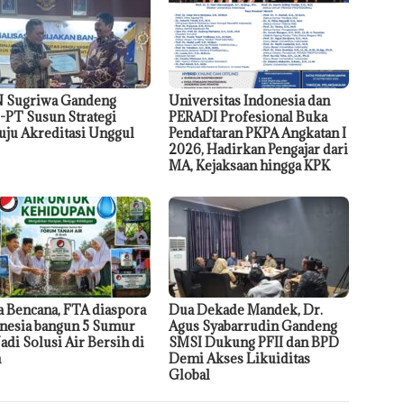
 Sugriwa Gandeng
Universitas Indonesia dan
PT Susun Strategi
PERADI Profesional Buka
ju Akreditasi Unggul
Pendaftaran PKPA Angkatan I
2026, Hadirkan Pengajar dari
MA, Kejaksaan hingga KPK
a Bencana, FTA diaspora
Dua Dekade Mandek, Dr.
nesia bangun 5 Sumur
Agus Syabarrudin Gandeng
Jadi Solusi Air Bersih di
SMSI Dukung PFII dan BPD
h
Demi Akses Likuiditas
Global