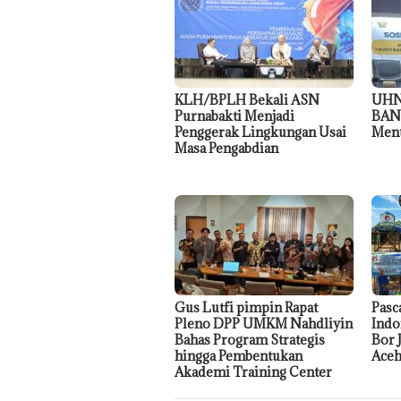
KLH/BPLH Bekali ASN
UHN
Purnabakti Menjadi
BAN-
Penggerak Lingkungan Usai
Menu
Masa Pengabdian
Gus Lutfi pimpin Rapat
Pasc
Pleno DPP UMKM Nahdliyin
Indo
Bahas Program Strategis
Bor 
hingga Pembentukan
Ace
Akademi Training Center