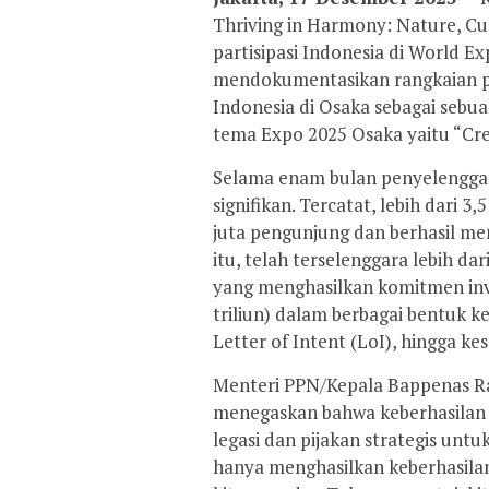
Thriving in Harmony: Nature, Cu
partisipasi Indonesia di World E
mendokumentasikan rangkaian pr
Indonesia di Osaka sebagai sebu
tema Expo 2025 Osaka yaitu “Crea
Selama enam bulan penyelenggar
signifikan. Tercatat, lebih dari 
juta pengunjung dan berhasil mera
itu, telah terselenggara lebih d
yang menghasilkan komitmen inve
triliun) dalam berbagai bentuk 
Letter of Intent (LoI), hingga ke
Menteri PPN/Kepala Bappenas 
menegaskan bahwa keberhasilan 
legasi dan pijakan strategis unt
hanya menghasilkan keberhasila