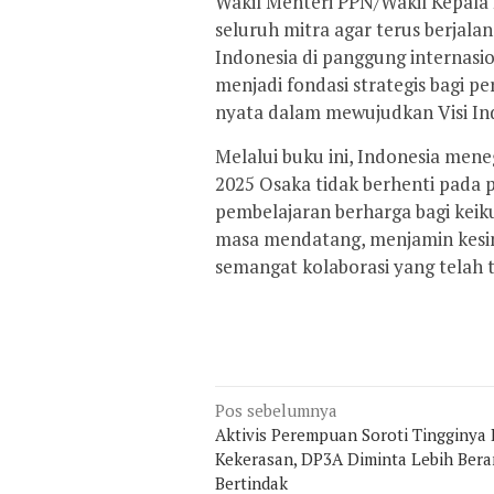
Wakil Menteri PPN/Wakil Kepala
seluruh mitra agar terus berja
Indonesia di panggung internasi
menjadi fondasi strategis bagi pe
nyata dalam mewujudkan Visi In
Melalui buku ini, Indonesia men
2025 Osaka tidak berhenti pada 
pembelajaran berharga bagi keik
masa mendatang, menjamin kesin
semangat kolaborasi yang telah 
Navigasi
Pos sebelumnya
pos
Aktivis Perempuan Soroti Tingginya
Kekerasan, DP3A Diminta Lebih Bera
Bertindak