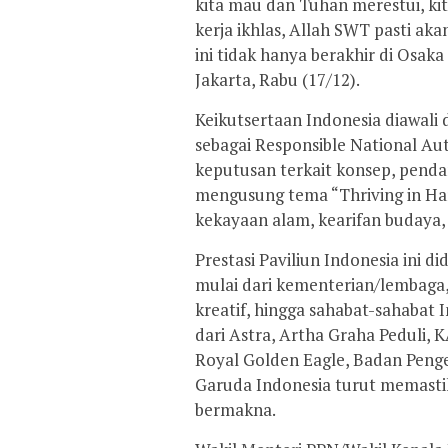
kita mau dan Tuhan merestui, kita 
kerja ikhlas, Allah SWT pasti ak
ini tidak hanya berakhir di Osa
Jakarta, Rabu (17/12).
Keikutsertaan Indonesia diawal
sebagai Responsible National Au
keputusan terkait konsep, penda
mengusung tema “Thriving in Ha
kekayaan alam, kearifan budaya, 
Prestasi Paviliun Indonesia ini d
mulai dari kementerian/lembaga
kreatif, hingga sahabat-sahabat 
dari Astra, Artha Graha Peduli, K
Royal Golden Eagle, Badan Penge
Garuda Indonesia turut memastik
bermakna.