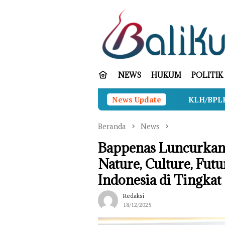
Loncat
ke
konten
NEWS
HUKUM
POLITIK
News Update
KLH/BPLH Bekali ASN Pu
Beranda
News
Bappenas Luncurkan
Nature, Culture, Futu
Indonesia di Tingkat
Redaksi
18/12/2025