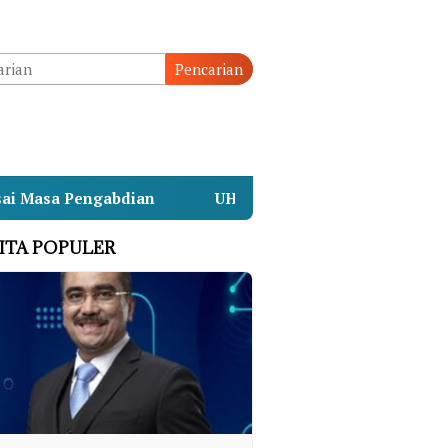
Pencarian
bdian
UHN Sugriwa Gandeng BAN-PT Susun Strategi 
ITA POPULER