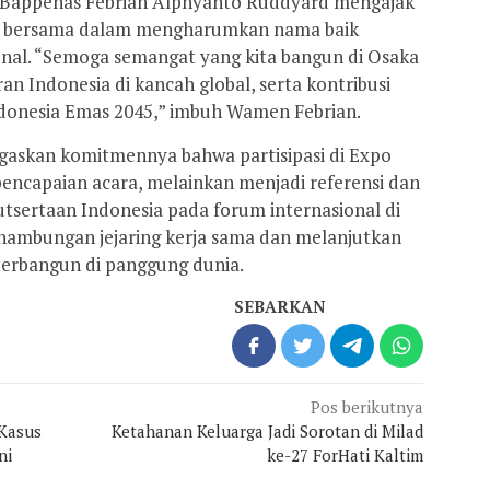
 Bappenas Febrian Alphyanto Ruddyard mengajak
lan bersama dalam mengharumkan nama baik
onal. “Semoga semangat yang kita bangun di Osaka
ran Indonesia di kancah global, serta kontribusi
donesia Emas 2045,” imbuh Wamen Febrian.
egaskan komitmennya bahwa partisipasi di Expo
pencapaian acara, melainkan menjadi referensi dan
utsertaan Indonesia pada forum internasional di
ambungan jejaring kerja sama dan melanjutkan
terbangun di panggung dunia.
SEBARKAN
Pos berikutnya
 Kasus
Ketahanan Keluarga Jadi Sorotan di Milad
ni
ke-27 ForHati Kaltim