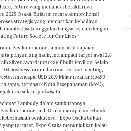
lture, Future yang menandai berakhirnya
xpo 2025 Osaka. Buku ini secara komprehensif
oses strategis yang memastikan kehadiran
ah manifestasi keunggulan bangsa sejalan dengan
ting Future Society for Our Lives.”
aan, Paviliun Indonesia mencatat capaian
3,5 juta pengunjung hadir, melampaui target awal 2,8
ih Silver Award untuk Self-built Pavilion. Selain
ari 104 business forum dan one-on-one meeting,
stasi mencapai USD 28,9 Miliar (sekitar Rp450
kerja sama, termasuk Nota Kesepahaman (MoU),
sepakatan sektor pariwisata.
Rachmat Pambudy dalam sambutannya
Paviliun Indonesia di Osaka merupakan sebuah
uk keberhasilan berikutnya. “Expo Osaka bukan
n yang tercatat, Expo Osaka menunjukkan kalau