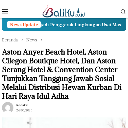
Loncat
Menu
ke
konten
Mobile
akti Menjadi Penggerak Lingkungan Usai Masa Pengabdia
News Update
Beranda
News
Aston Anyer Beach Hotel, Aston
Cilegon Boutique Hotel, Dan Aston
Serang Hotel & Convention Center
Tunjukkan Tanggung Jawab Sosial
Melalui Distribusi Hewan Kurban Di
Hari Raya Idul Adha
Redaksi
24/06/2025