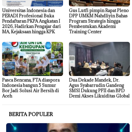
Universitas Indonesia dan
Gus Lutfi pimpin Rapat Pleno
PERADI Profesional Buka
DPP UMKM Nahdliyin Bahas
Pendaftaran PKPA Angkatan I
Program Strategis hingga
2026, Hadirkan Pengajar dari
Pembentukan Akademi
MA, Kejaksaan hingga KPK
Training Center
Pasca Bencana, FTA diaspora
Dua Dekade Mandek, Dr.
Indonesia bangun 5 Sumur
Agus Syabarrudin Gandeng
Bor Jadi Solusi Air Bersih di
SMSI Dukung PFII dan BPD
Aceh
Demi Akses Likuiditas Global
BERITA POPULER