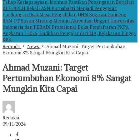
Tahap Kesiapsiagaan, Menhub Pastikan Penanganan Berjalan
KLH/BPLH Bekali ASN Purnabakti Menjadi Penggerak
Lingkungan Usai Masa Pengabdian
UHN Sugriwa Gandeng
BAN-PT Susun Strategi Menuju Akreditasi Unggul
Universitas
Indonesia dan PERADI Profesional Buka Pendaftaran PKPA
Angkatan I 2026, Hadirkan Pengajar dari MA, Kejaksaan hingga
KPK
Beranda
News
Ahmad Muzani: Target Pertumbuhan
Ekonomi 8% Sangat Mungkin Kita Capai
Ahmad Muzani: Target
Pertumbuhan Ekonomi 8% Sangat
Mungkin Kita Capai
Redaksi
09/11/2024