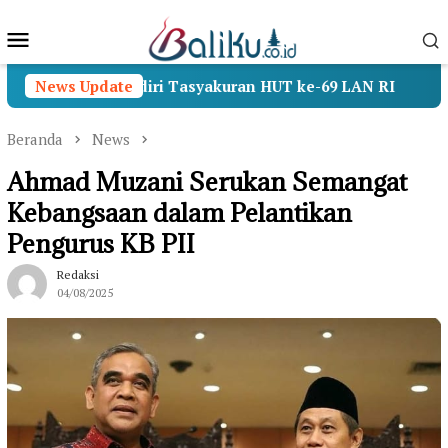
Loncat
Menu
ke
konten
Mobile
enhan Hadiri Tasyakuran HUT ke-69 LAN RI
News Update
Operasi
Beranda
News
Ahmad Muzani Serukan Semangat
Kebangsaan dalam Pelantikan
Pengurus KB PII
Redaksi
04/08/2025