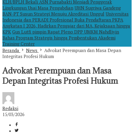
KLH/BPLH Bekali ASN Purnabakti Menjadi Penggerak
Lingkungan Usai Masa Pengabdian
UHN Sugriwa Gandeng
BAN-PT Susun Strategi Menuju Akreditasi Unggul
Universitas
Indonesia dan PERADI Profesional Buka Pendaftaran PKPA
Angkatan I 2026, Hadirkan Pengajar dari MA, Kejaksaan hingga
KPK
Gus Lutfi pimpin Rapat Pleno DPP UMKM Nahdliyin
Bahas Program Strategis hingga Pembentukan Akademi
Training Center
Beranda
News
Advokat Perempuan dan Masa Depan
Integritas Profesi Hukum
Advokat Perempuan dan Masa
Depan Integritas Profesi Hukum
Redaksi
15/03/2026