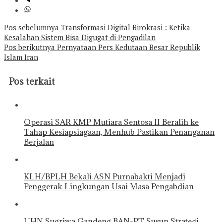
Navigasi
Pos sebelumnya
Transformasi Digital Birokrasi : Ketika
Kesalahan Sistem Bisa Digugat di Pengadilan
pos
Pos berikutnya
Pernyataan Pers Kedutaan Besar Republik
Islam Iran
Pos terkait
Operasi SAR KMP Mutiara Sentosa II Beralih ke
Tahap Kesiapsiagaan, Menhub Pastikan Penanganan
Berjalan
KLH/BPLH Bekali ASN Purnabakti Menjadi
Penggerak Lingkungan Usai Masa Pengabdian
UHN Sugriwa Gandeng BAN-PT Susun Strategi